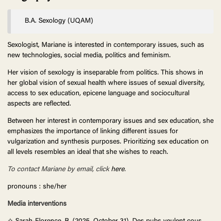
B.A. Sexology (UQAM)
Sexologist, Mariane is interested in contemporary issues, such as
new technologies, social media, politics and feminism.
Her vision of sexology is inseparable from politics. This shows in
her global vision of sexual health where issues of sexual diversity,
access to sex education, epicene language and sociocultural
aspects are reflected.
Between her interest in contemporary issues and sex education, she
emphasizes the importance of linking different issues for
vulgarization and synthesis purposes. Prioritizing sex education on
all levels resembles an ideal that she wishes to reach.
To contact Mariane by email, click
here
.
pronouns : she/her
Media interventions