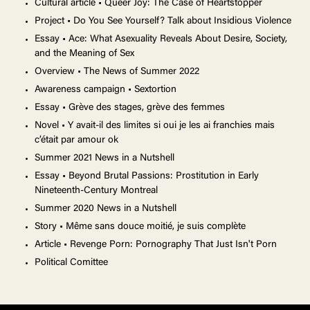
Cultural article • Queer Joy: The Case of Heartstopper
Project • Do You See Yourself? Talk about Insidious Violence
Essay • Ace: What Asexuality Reveals About Desire, Society,
and the Meaning of Sex
Overview • The News of Summer 2022
Awareness campaign • Sextortion
Essay • Grève des stages, grève des femmes
Novel • Y avait-il des limites si oui je les ai franchies mais
c’était par amour ok
Summer 2021 News in a Nutshell
Essay • Beyond Brutal Passions: Prostitution in Early
Nineteenth-Century Montreal
Summer 2020 News in a Nutshell
Story • Même sans douce moitié, je suis complète
Article • Revenge Porn: Pornography That Just Isn't Porn
Political Comittee