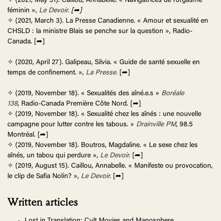
✧ (2021, May 31). Caillou, Annabelle. « Navigatrices de l’orgasme
féminin »,
Le Devoir.
[➦]
✧ (2021, March 3). La Presse Canadienne. « Amour et sexualité en
CHSLD : la ministre Blais se penche sur la question », Radio-
Canada.
[➦]
✧ (2020, April 27). Galipeau, Silvia. « Guide de santé sexuelle en
temps de confinement. »,
La Presse.
[➦]
✧ (2019, November 18). « Sexualités des aîné.e.s »
Boréale
138
, Radio-Canada Première Côte Nord.
[➦]
✧ (2019, November 18). « Sexualité chez les aînés : une nouvelle
campagne pour lutter contre les tabous. »
Drainville PM
, 98.5
Montréal.
[➦]
✧ (2019, November 18). Boutros, Magdaline. « Le sexe chez les
aînés, un tabou qui perdure »,
Le Devoir.
[➦]
✧ (2019, August 15). Caillou, Annabelle. « Manifeste ou provocation,
le clip de Safia Nolin? »,
Le Devoir.
[➦]
Written articles
Lost in Translation: Cult Movies and Manosphere