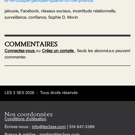
et-le-couple-jalousie-quand-tu-me-prends
jalousie, Facebook, réseaux sociaux, incertitude relationnelle,
surveillance, confiance, Sophie D. Morin
COMMENTAIRES
Connectez-vous
ou
Créez un compte
. Seuls les abonné.e.s peuvent
commenter.
LES 3 SEX 2026
-
Tous droits réservés
Nos coordonnées
Conditions d'utilisation
Écrivez-nous :
info@les3sex.com
| 514 647-3389