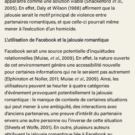
apparaître comme une solution viable (Shackelford
et al
.,
2005). En effet, Daly et Wilson (1988) affirment que la
jalousie serait le motif principal de violence entre
partenaires romantiques, et que celle-ci pourrait même
mener à l’exécution d’un homicide.
L’utilisation de Facebook et la jalousie romantique
Facebook serait une source potentielle d’inquiétudes
relationnelles (Muise,
et
al.
, 2009). En effet, la nature ouverte
de cet environnement génère une accessibilité nouvelle
pour certaines informations qui ne le seraient pas autrement
(Elphinston et Noller, 2011; Muise
et
al.
, 2009). Ainsi, les
utilisateurs peuvent se heurter à quatre catégories
d'événement provoquant potentiellement la jalousie
romantique : le manque de contexte de certaines situations
qui peut mener à une ambiguïté, des interactions avec
d’anciens partenaires, une preuve d’intérêt du partenaire
envers une autre personne ou l’inverse de cette situation
(Sheets et Wolfe, 2001). En outre, plusieurs auteurs
attribuent la jalousie romantique liée à Facebook au