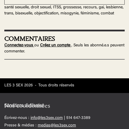
santé sexuelle, droit sexuel, ITSS, grossesse, recours, gai, lesbienne,
trans, bisexuelle, objectification, misogynie, féminisme, combat
COMMENTAIRES
Connectez-vous
ou
Créez un compte
. Seuls les abonné.e.s peuvent
commenter.
LES 3 SEX 2026
-
Tous droits réservés
Conditions d'utilisation
Nos coordonnées
Écrivez-nous :
info@les3sex.com
| 514 647-3389
Presse & médias :
medias@les3sex.com