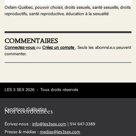
Oxfam-Québec, pouvoir choisir, droits sexuels, santé sexuelle, droits
reproductifs, santé reproductive, éducation à la sexualité
COMMENTAIRES
Connectez-vous
ou
Créez un compte
. Seuls les abonné.e.s peuvent
commenter.
LES 3 SEX 2026
-
Tous droits réservés
Conditions d'utilisation
Nos coordonnées
Écrivez-nous :
info@les3sex.com
| 514 647-3389
Presse & médias :
medias@les3sex.com