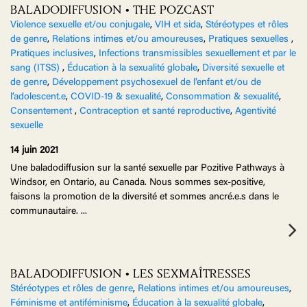
BALADODIFFUSION • THE POZCAST
Violence sexuelle et/ou conjugale
,
VIH et sida
,
Stéréotypes et rôles
de genre
,
Relations intimes et/ou amoureuses
,
Pratiques sexuelles
,
Pratiques inclusives
,
Infections transmissibles sexuellement et par le
sang (ITSS)
,
Éducation à la sexualité globale
,
Diversité sexuelle et
de genre
,
Développement psychosexuel de l’enfant et/ou de
l’adolescent.e
,
COVID-19 & sexualité
,
Consommation & sexualité
,
Consentement
,
Contraception et santé reproductive
,
Agentivité
sexuelle
14 juin 2021
Une baladodiffusion sur la santé sexuelle par Pozitive Pathways à
Windsor, en Ontario, au Canada. Nous sommes sex-positive,
faisons la promotion de la diversité et sommes ancré.e.s dans le
communautaire.
...
BALADODIFFUSION • LES SEXMAÎTRESSES
Stéréotypes et rôles de genre
,
Relations intimes et/ou amoureuses
,
Féminisme et antiféminisme
,
Éducation à la sexualité globale
,