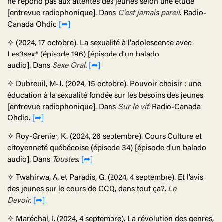
ne répond pas aux attentes des jeunes selon une étude
[entrevue radiophonique]. Dans
C'est jamais pareil
. Radio-
Canada Ohdio
[➦]
✧ (2024, 17 octobre). La sexualité à l'adolescence avec
Les3sex* (épisode 196) [épisode d'un balado
audio]. Dans
Sexe Oral
.
[➦]
✧
Dubreuil, M-J.
(2024, 15 octobre). Pouvoir choisir : une
éducation à la sexualité fondée sur les besoins des jeunes
[entrevue radiophonique]. Dans
Sur le vif
. Radio-Canada
Ohdio.
[➦]
✧
Roy-Grenier, K.
(2024, 26 septembre).
Cours Culture et
citoyenneté québécoise
(épisode 34) [épisode d'un balado
audio]. Dans
Toustes
.
[➦]
✧ Twahirwa, A. et Paradis, G. (2024, 4 septembre). Et l’avis
des jeunes sur le cours de CCQ, dans tout ça?.
Le
Devoir
.
[➦]
✧
Maréchal, I.
(2024, 4 septembre).
La révolution des genres,