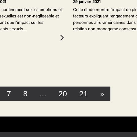
2021
29 janvier 2021
 confinement sur les émotions et
Cette étude montre l’impact de pl
sexuelles est non-négligeable et
facteurs expliquant l’engagement 
ant que l’impact sur les
personnes afro-américaines dans
nts sexuels.
...
relation non monogame consensue
7
8
...
20
21
»