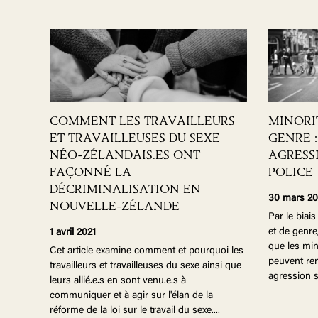
COMMENT LES TRAVAILLEURS
MINORI
ET TRAVAILLEUSES DU SEXE
GENRE 
NÉO-ZÉLANDAIS.ES ONT
AGRESS
FAÇONNÉ LA
POLICE
DÉCRIMINALISATION EN
30 mars 20
NOUVELLE-ZÉLANDE
Par le biais
et de genre
1 avril 2021
que les min
Cet article examine comment et pourquoi les
peuvent ren
travailleurs et travailleuses du sexe ainsi que
agression se
leurs allié.e.s en sont venu.e.s à
communiquer et à agir sur l'élan de la
réforme de la loi sur le travail du sexe.
...