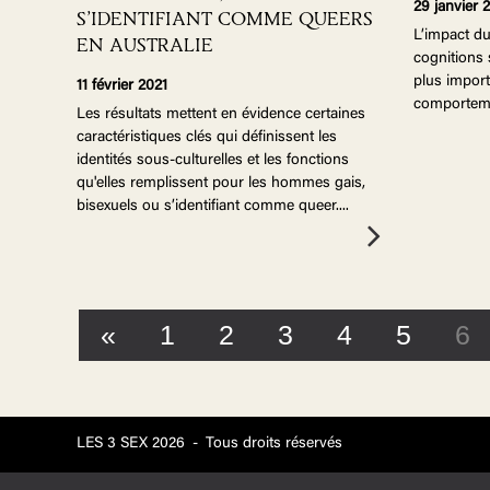
29 janvier 
S’IDENTIFIANT COMME QUEERS
L’impact du
EN AUSTRALIE
cognitions 
plus import
11 février 2021
comporteme
Les résultats mettent en évidence certaines
caractéristiques clés qui définissent les
identités sous-culturelles et les fonctions
qu'elles remplissent pour les hommes gais,
bisexuels ou s’identifiant comme queer.
...
«
1
2
3
4
5
6
LES 3 SEX 2026
-
Tous droits réservés