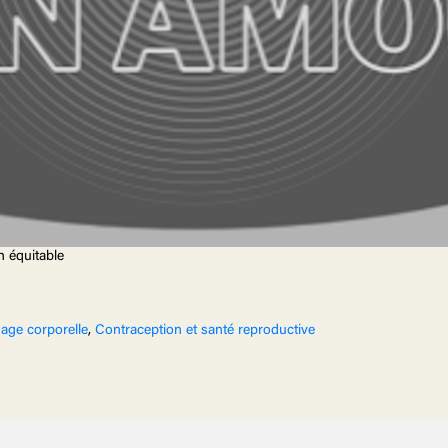
n équitable
mage corporelle
,
Contraception et santé reproductive