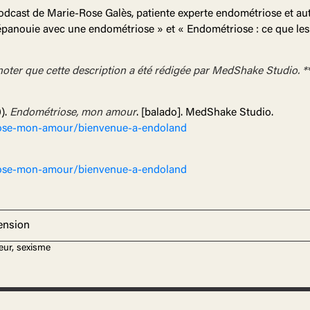
 podcast de Marie-Rose Galès, patiente experte endométriose et aut
 épanouie avec une endométriose » et « Endométriose : ce que les
noter que cette description a été rédigée par MedShake Studio. **
0).
Endométriose, mon amour
. [balado]. MedShake Studio.
iose-mon-amour/bienvenue-a-endoland
iose-mon-amour/bienvenue-a-endoland
cension
eur, sexisme