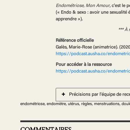
Endométriose, Mon Amour
, c'est le
(« Endo & sexo : avoir une sexualité
apprendre »).
*** À 
Référence officielle
Galès, Marie-Rose (animatrice). (202
https://podcast.ausha.co/endometr
Pour accéder à la ressource
https://podcast.ausha.co/endometr
Précisions par l'équipe de re
endométriose, endomètre, utérus, règles, menstruations, doul
COMMENTAIRES