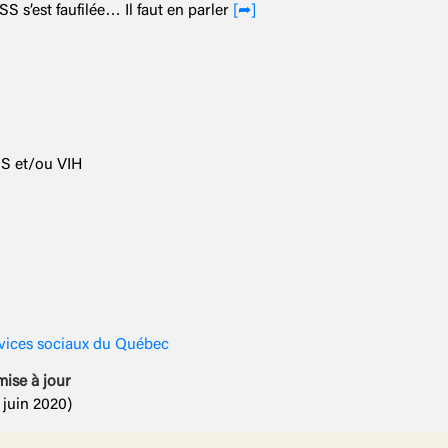
SS s’est faufilée… Il faut en parler
[➦]
SS et/ou VIH
rvices sociaux du Québec
mise à jour
 juin 2020)