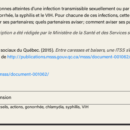
nnes atteintes d’une infection transmissible sexuellement ou par 
orrhée, la syphilis et le VIH. Pour chacune de ces infections, cett
 ses partenaires; quels partenaires aviser; comment aviser ses pa
ription a été rédigée par le Ministère de la Santé et des Services 
s sociaux du Québec. (2015).
Entre caresses et baisers, une ITSS s’e
é de
http://publications.msss.gouv.qc.ca/msss/document-001062
a/msss/document-001062/
ension
nseils, actions, gonorrhée, chlamydia, syphillis, VIH