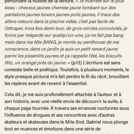
perturbant la fluidité de la lecture.
« Je m’arrête sur le plus
beau : cheveux jaunes chemise jaune tombant sur des
pantalons jaunes boxers jaunes poils jaunes, il trace des
allers-retours dans la piscine vidée, c’est pas facile de
l’attraper, trois fois demi-tour, de gros cercles convolutés, je
fonce par mégarde sur quelqu’un-une, ça ne fait pas bang
mais dans ma tête BANG, je monte au penthouse de ma
conscience, dans ce jardin je suis un petit renard jaune
parmi les pissenlits jaunes et ça rappelle l’été, les biscuits
Ritz, un orangé près du jaune. »
(p.13) L'écriture est sans
conteste belle et poétique. Toutefois, à plusieurs moments, le
style presque pictural m'a fait perdre le fil du récit, brouillant
les repères avant de revenir à l'essentiel.
Cela dit, je me suis profondément attachée à l’auteur et à
son histoire, avec une réelle envie de découvrir la suite, à
chaque page tournée. À travers ses errances nocturnes sous
l’influence de drogues et ses rencontres avec d’autres
skateurs et skateuses dans le Mile-End, Gabriel nous plonge
tout en nuances et émotions dans une série de