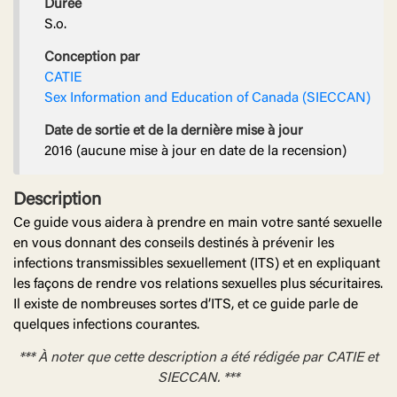
Durée
S.o.
Conception par
CATIE
Sex Information and Education of Canada (SIECCAN)
Date de sortie et
de la dernière mise à jour
2016 (aucune mise à jour en date de la recension)
Description
Ce guide vous aidera à prendre en main votre santé sexuelle
en vous donnant des conseils destinés à prévenir les
infections transmissibles sexuellement (ITS) et en expliquant
les façons de rendre vos relations sexuelles plus sécuritaires.
Il existe de nombreuses sortes d’ITS, et ce guide parle de
quelques infections courantes.
*** À noter que cette description a été rédigée par CATIE et
SIECCAN. ***