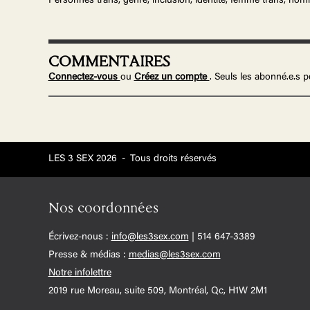
Personnes trans, genre, inclusion, identité, femme trans, hom
COMMENTAIRES
Connectez-vous
ou
Créez un compte
. Seuls les abonné.e.s
LES 3 SEX 2026
-
Tous droits réservés
Nos coordonnées
Écrivez-nous :
info@les3sex.com
| 514 647-3389
Presse & médias :
medias@les3sex.com
Notre infolettre
2019 rue Moreau, suite 509, Montréal, Qc, H1W 2M1