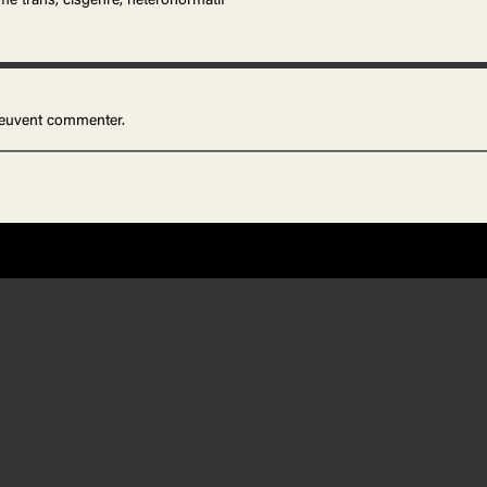
me trans, cisgenre, hétéronormatif
 peuvent commenter.