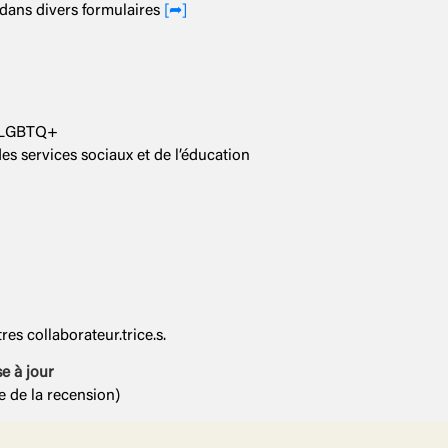
 dans divers formulaires
[➦]
s LGBTQ+
 des services sociaux et de l’éducation
es collaborateur.trice.s.
se à jour
e de la recension)