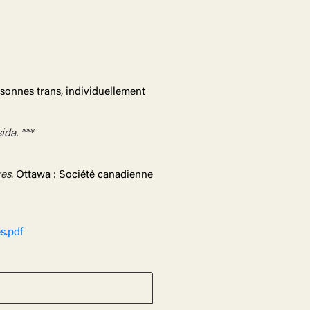
rsonnes trans, individuellement
ida. ***
res
. Ottawa : Société canadienne
s.pdf