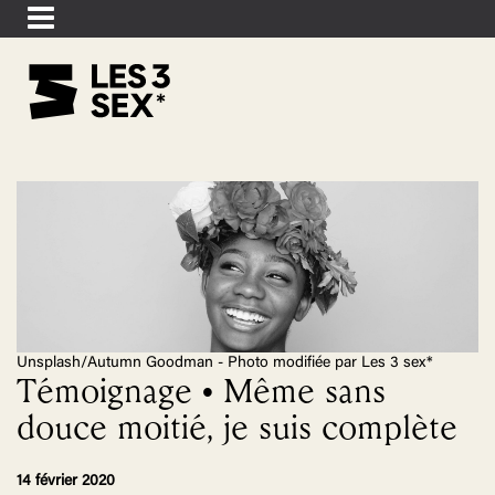
Unsplash/Autumn Goodman - Photo modifiée par Les 3 sex*
Témoignage • Même sans
douce moitié, je suis complète
14 février 2020