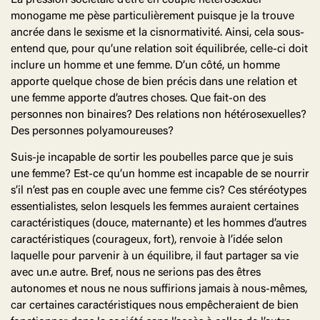
La pression sociétale d’être en couple hétérosexuel
monogame me pèse particulièrement puisque je la trouve
ancrée dans le sexisme et la cisnormativité. Ainsi, cela sous-
entend que, pour qu’une relation soit équilibrée, celle-ci doit
inclure un homme et une femme. D’un côté, un homme
apporte quelque chose de bien précis dans une relation et
une femme apporte d’autres choses. Que fait-on des
personnes non binaires? Des relations non hétérosexuelles?
Des personnes polyamoureuses?
Suis-je incapable de sortir les poubelles parce que je suis
une femme? Est-ce qu’un homme est incapable de se nourrir
s’il n’est pas en couple avec une femme cis? Ces stéréotypes
essentialistes, selon lesquels les femmes auraient certaines
caractéristiques (douce, maternante) et les hommes d’autres
caractéristiques (courageux, fort), renvoie à l’idée selon
laquelle pour parvenir à un équilibre, il faut partager sa vie
avec un.e autre. Bref, nous ne serions pas des êtres
autonomes et nous ne nous suffirions jamais à nous-mêmes,
car certaines caractéristiques nous empêcheraient de bien