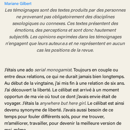
Mariane Gilbert
Les témoignages sont des textes produits par des personnes
ne provenant pas obligatoirement des disciplines
sexologiques ou connexes. Ces textes présentent des
émotions, des perceptions et sont donc hautement
subjectifs. Les opinions exprimées dans les témoignages
n'engagent que leurs auteur.e.s et ne représentent en aucun
cas les positions de la revue.
J’étais une ado
serial monogamist
. Toujours en couple ou
entre deux relations, ce qui ne durait jamais bien longtemps.
Au début de la vingtaine, j’ai mis fin à une relation de six ans.
J’ai découvert la liberté. Le célibat est arrivé à un moment
opportun de ma vie où tout ce dont j’avais envie était de
voyager. J’étais la
anywhere but here girl
. Le célibat est ainsi
devenu synonyme de liberté. J’avais aussi besoin de ce
temps pour fouler différents sols, pour me trouver,
m’améliorer, travailler, pour devenir la meilleure version de