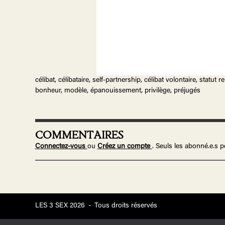
célibat, célibataire, self-partnership, célibat volontaire, statu
bonheur, modèle, épanouissement, privilège, préjugés
COMMENTAIRES
Connectez-vous
ou
Créez un compte
. Seuls les abonné.e.s
LES 3 SEX 2026
-
Tous droits réservés