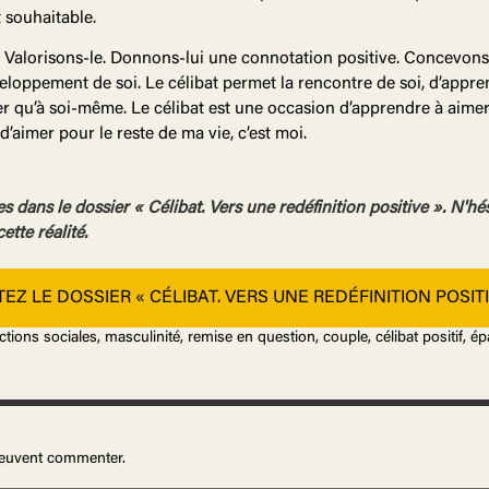
t souhaitable.
at. Valorisons-le. Donnons-lui une connotation positive. Concev
eloppement de soi. Le célibat permet la rencontre de soi, d’appren
er qu’à soi-même. Le célibat est une occasion d’apprendre à aimer 
’aimer pour le reste de ma vie, c’est moi.
 dans le dossier « Célibat. Vers une redéfinition positive ». N'hés
ette réalité.
EZ LE DOSSIER « CÉLIBAT. VERS UNE REDÉFINITION POSITI
victions sociales, masculinité, remise en question, couple, célibat positif, 
 peuvent commenter.