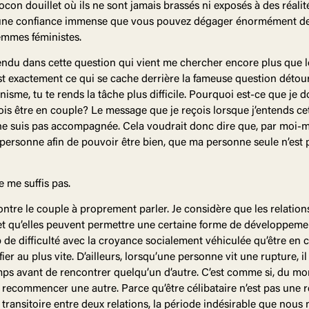
on douillet où ils ne sont jamais brassés ni exposés à des réalité
us une confiance immense que vous pouvez dégager énormément de 
femmes féministes.
tendu dans cette question qui vient me chercher encore plus que les
est exactement ce qui se cache derrière la fameuse question détour
nisme, tu te rends la tâche plus difficile. Pourquoi est-ce que je
is être en couple? Le message que je reçois lorsque j’entends cett
e suis pas accompagnée. Cela voudrait donc dire que, par moi-mê
 personne afin de pouvoir être bien, que ma personne seule n’est p
e me suffis pas.
ontre le couple à proprement parler. Je considère que les relation
t qu’elles peuvent permettre une certaine forme de développeme
de difficulté avec la croyance socialement véhiculée qu’être en c
ifier au plus vite. D’ailleurs, lorsqu’une personne vit une rupture, i
ps avant de rencontrer quelqu’un d’autre. C’est comme si, du mo
en recommencer une autre. Parce qu’être célibataire n’est pas une r
de transitoire entre deux relations, la période indésirable que nous