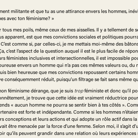
ent militante et que tu as une attirance envers les hommes, inév
mes avec ton féminisme? »
ser tous mes poils, même ceux de mes aisselles. Il y a tellement de
lus apparent, est que mes convictions sociales et politiques pour
. C’est comme si, par celles-ci, je me mettais moi-même des bâton
a, c’est l’aspect de la question auquel il est le plus facile de rép
féministes inclusives et intersectionnelles, il est impossible p
oureuse envers un homme qui n’a pas ces mêmes valeurs ou, du mo
e suis bien heureuse que mes convictions repoussent certains homm
e conséquemment réduit, puisqu’un filtrage se fait sans même que j
on féminisme dérange, que je suis
trop
féministe et donc qu’il pou
nnêtement, je trouve que cette idée est vraiment réductrice po
entends « aucun homme ne pourra se sentir bien à tes côtés ». C
rtenaire est forte et indépendante. Comme si les hommes n’étaient
 conceptions et leurs actions et qui adopte un rôle actif dans la
ouvait être menacée par la force d’une femme. Selon moi, il s’agit 
ir qu’ils peuvent grandir dans une relation où leurs expériences s