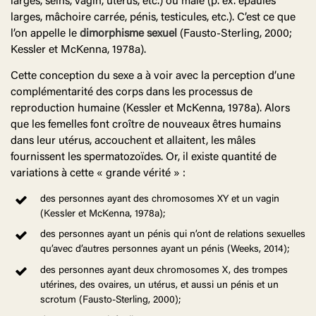
larges, seins, vagin, utérus, etc.) ou mâle (p. ex. épaules
larges, mâchoire carrée, pénis, testicules, etc.). C’est ce que
l’on appelle le
dimorphisme sexuel
(Fausto-Sterling, 2000;
Kessler et McKenna, 1978a).
Cette conception du sexe a à voir avec la perception d’une
complémentarité des corps dans les processus de
reproduction humaine (Kessler et McKenna, 1978a). Alors
que les femelles font croître de nouveaux êtres humains
dans leur utérus, accouchent et allaitent, les mâles
fournissent les spermatozoïdes. Or, il existe quantité de
variations à cette « grande vérité » :
des personnes ayant des chromosomes XY et un vagin
(Kessler et McKenna, 1978a);
des personnes ayant un pénis qui n’ont de relations sexuelles
qu’avec d’autres personnes ayant un pénis (Weeks, 2014);
des personnes ayant deux chromosomes X, des trompes
utérines, des ovaires, un utérus, et aussi un pénis et un
scrotum (Fausto-Sterling, 2000);