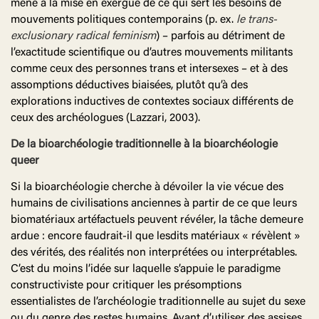
mené à la mise en exergue de ce qui sert les besoins de
mouvements politiques contemporains (p. ex.
le trans-
exclusionary radical feminism
) – parfois au détriment de
l’exactitude scientifique ou d’autres mouvements militants
comme ceux des personnes trans et intersexes – et à des
assomptions déductives biaisées, plutôt qu’à des
explorations inductives de contextes sociaux différents de
ceux des archéologues (Lazzari, 2003).
De la bioarchéologie traditionnelle à la bioarchéologie
queer
Si la bioarchéologie cherche à dévoiler la vie vécue des
humains de civilisations anciennes à partir de ce que leurs
biomatériaux artéfactuels peuvent révéler, la tâche demeure
ardue : encore faudrait-il que lesdits matériaux « révèlent »
des vérités, des réalités non interprétées ou interprétables.
C’est du moins l’idée sur laquelle s’appuie le paradigme
constructiviste pour critiquer les présomptions
essentialistes de l’archéologie traditionnelle au sujet du sexe
ou du genre des restes humains. Avant d’utiliser des assises